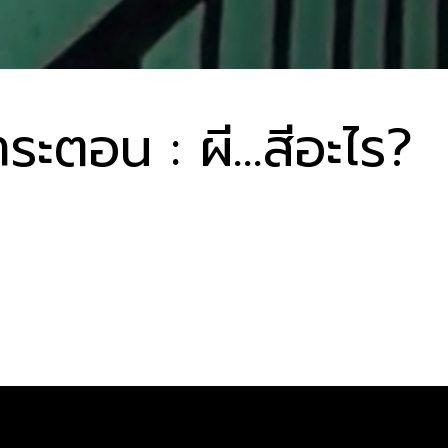
าระตอน : ผี…สีอะไร?