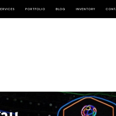
SERVICES
PORTFOLIO
BLOG
INVENTORY
CONT
Equipment Rental
Rental Inventory
Lighting System & Rigging
Sales & Distribution
Bar & Venue’s Installation
Used Gear
Lighting Design
Sales & Distribution
Technical