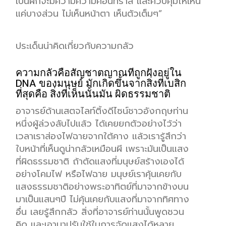
เป็นผีก็จะมีความความคอนทราส และควบคุมให้เห็น
แค่บางส่วน ไม่เห็นหน้าตา เห็นตัวเต็มๆ”
ประเด็นน่าคิดเกี่ยวกับความกลัว
ความกลัวคือสัญชาตญาณทีถูกฝังอยู่ใน
DNA ของมนุษย์ มักเกิดขึ้นจากสิ่งที่เบสิก
ที่สุดคือ สิ่งที่เห็นนั้นมัน ผิดธรรมชาติ
อาจารย์ด้านเสตจไลท์ติ้งดีไซน์ชาวอังกฤษท่าน
หนึ่งผู้ล่วงลับไปแล้ว ได้เคยยกตัวอย่างไว้ว่า
เวลาเราส่องไฟฉายจากใต้คาง แล้วเรารู้สึกว่า
ใบหน้าที่เห็นดูน่ากลัวเหมือนผี เพราะมันเป็นแสง
ที่ผิดธรรมชาติ ถ้าตัดแสงที่มนุษย์สร้างเองได้
อย่างโคมไฟ หรือไฟฉาย มนุษย์เราคุ้นเคยกับ
แสงธรรมชาติอย่างพระอาทิตย์ที่มาจากข้างบน
มาเป็นแสนๆปี ไม่คุ้นเคยกับแสงที่มาจากทิศทาง
อื่น เลยรู้สึกกลัว สิ่งที่อาจารย์ท่านนั้นพูดชวน
คิด และเอามาปรับใช้ในการจัดแสงได้หลาย