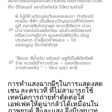
ลองถามแบบปุ๊ปปั๊บในความคิดแวบแรกของชาวไลท์
ติ้ง ดีไซเนอร์ ของไลท์ซร์ส ได้ความดังนี้
ผี ไม่มีสี แต่จะเล่นกับแสงและเงา ถ้าต้องมี
คงเป็น สีฟ้า เป็นสีของวิญญาณที่ใช้บ่อยๆ
ดูดี คลาสสิคในทุกยุค พวกสีเขียวๆ น่าจะ
มาจากหนังในสมัยก่อน เช่นโกสต์บัสเตอร์
หรือม่วงๆเขียวๆ แบบหนังผีดิบจีน มันดู
ประหลาด ช้ำเลือดช้ำหนอง – โด้
ธรรมนูญ จิระโสตถิกุล
“สีแดง สีน้ำเงิน แล้วแต่ อยู่ที่เป็นผีดีหรือผี
ร้าย ควรมีเฮ๊ากวงด้วย – แสงเรืองรอง
จากข้างหลัง ” – ป้อง เมธา พาธี
การทำแสงฉากผีๆในการแสดงสด
เช่น ละครเวที ที่ไม่สามารถใช้
เทคนิคการถ่ายทำตัดต่อใส่
เอฟเฟคให้ดูน่ากลัวได้เหมือนใน
ภาพยนต์ สีและแสง จึงมีบทบาท