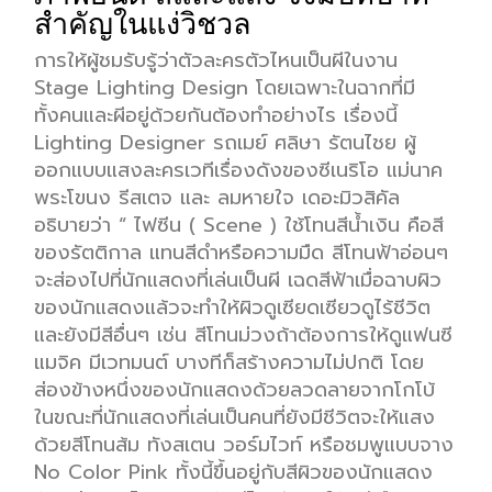
สำคัญในแง่วิชวล
การให้ผู้ชมรับรู้ว่าตัวละครตัวไหนเป็นผีในงาน
Stage Lighting Design โดยเฉพาะในฉากที่มี
ทั้งคนและผีอยู่ด้วยกันต้องทำอย่างไร เรื่องนี้
Lighting Designer รถเมย์ ศลิษา รัตนไชย ผู้
ออกแบบแสงละครเวทีเรื่องดังของซีเนริโอ แม่นาค
พระโขนง รีสเตจ และ ลมหายใจ เดอะมิวสิคัล
อธิบายว่า “ ไฟซีน ( Scene ) ใช้โทนสีน้ำเงิน คือสี
ของรัตติกาล แทนสีดำหรือความมืด สีโทนฟ้าอ่อนๆ
จะส่องไปที่นักแสดงที่เล่นเป็นผี เฉดสีฟ้าเมื่อฉาบผิว
ของนักแสดงแล้วจะทำให้ผิวดูเซียดเซียวดูไร้ชีวิต
และยังมีสีอื่นๆ เช่น สีโทนม่วงถ้าต้องการให้ดูแฟนซี
แมจิค มีเวทมนต์ บางทีก็สร้างความไม่ปกติ โดย
ส่องข้างหนึ่งของนักแสดงด้วยลวดลายจากโกโบ้
ในขณะที่นักแสดงที่เล่นเป็นคนที่ยังมีชีวิตจะให้แสง
ด้วยสีโทนส้ม ทังสเตน วอร์มไวท์ หรือชมพูแบบจาง
No Color Pink ทั้งนี้ขึ้นอยู่กับสีผิวของนักแสดง