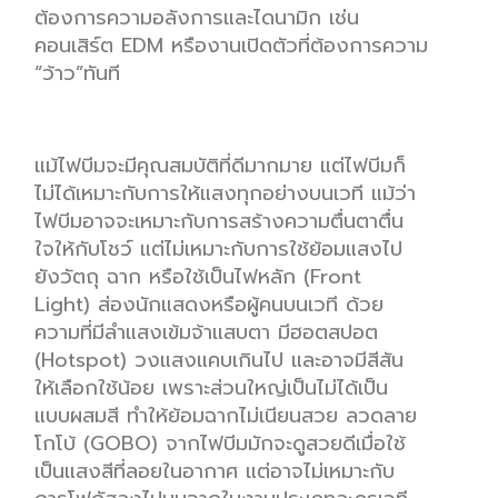
ต้องการความอลังการและ
ได
นาม
ิก
เช่น
คอนเสิร์ต
EDM
หรืองานเปิดตัวที่ต้องการความ
“ว้าว”ทันที
แม้ไฟบีมจะมีคุณสมบัติที่ดีมากมาย แต่ไฟบีมก็
ไม่ได้เหมาะกับการให้แสงทุกอย่างบนเวที
แม้ว่า
ไฟ
บีม
อาจจะเหมาะกับการสร้างความตื่นตาตื่น
ใจให้กับโชว์ แต่
ไม่
เหมาะกับการใ
ช้ย้อมแสงไป
ยังวัตถุ
ฉาก
หรือใช้เป็นไฟหลัก (
Front
Light)
ส่องนักแสดงหรือผู้คนบนเวที
ด้วย
ความที่มีลำแสงเข้มจ้าแสบตา มี
ฮอ
ตส
ปอต
(
Hotspot)
วงแสงแคบเกินไป
และ
อาจ
มีสีสัน
ให้เลือกใช้
น้อย
เพราะส่วนใหญ่
เป็นไม่ได้เป็น
แบบผสมสี
ทำให้ย้อมฉากไม่เนียน
สวย
ลวดลาย
โก
โบ้ (
GOBO)
จากไฟบีม
มักจะดู
สวยดีเมื่อ
ใช้
เป็นแสงสีที่ลอย
ในอากาศ แต่อาจ
ไม่เหมาะกับ