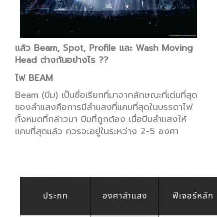
แล้ว
Beam, Spot,
Profile
และ
Wash
Moving
Hea
d
ต่างกันอย่างไร
??
ไฟ
BEAM
Beam
(
บี
ม)
เป็น
ชื่อเรียกที่มาจากลักษณะที่เด่นที่สุด
ของลำแสงคือการ
มีลำแสง
ที่
แคบ
ที่สุด
ในบรรดาไฟ
ทั้งหมดที่กล่าวมา บีมที่ถูกต้อง เมื่อ
บีบลำแสงให้
แคบที่สุดแล้ว ควรจะอยู่ใ
น
ระ
หว่าง
2
-5
องศา