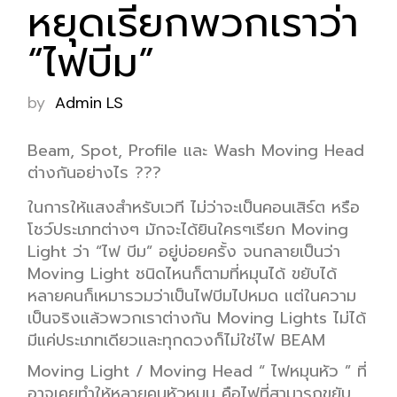
หยุดเรียกพวกเราว่า
“ไฟบีม”
by
Admin LS
Beam, Spot, Profile
และ
Wash Moving Head
ต่างกันอย่างไร
???
ใน
การให้
แสงสำหรับเวที
ไม่ว่าจะเป็
น
คอนเสิร์ต หรือ
โชว์ประเภทต่างๆ มักจะได้ยิน
ใครๆ
เรียก
Moving
Light
ว่า “ไฟ
บีม
”
อยู่บ่อยครั้ง จนกลายเป็นว่า
Moving Light
ชนิดไหนก็ตามที่หมุนได้ ขยับได้
หลายคนก็
เหมา
รวม
ว่าเป็นไฟ
บีม
ไปหมด แต่ในความ
เป็นจริงแล้ว
พวกเรา
ต่างกัน
Moving Lights
ไม่ได้
มีแค่ประเภทเดียวและทุกดวงก็ไม่ใช่ไฟ
BEAM
Moving Light
/
Moving Head
“
ไฟหมุนหัว
”
ที่
อาจเคยทำให้หลายคนหัวหมุน
คือไฟที่สามารถ
ขยับ