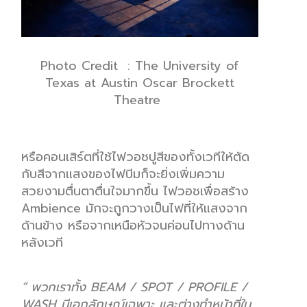
Photo
Credit :
The University of
Texas at Austin Oscar Brockett
Theatre
หรือ
คอนเสิร์ตที่
ใช้ไฟวอชปูสี
ของทั้ง
เว
ทีใ
ห้
ตั
ด
กับ
สี
จาก
แสง
ของ
ไฟ
บีม
ก็จะยิ่งเพิ่มความ
สวยงามตื่นตา
ตื่นใจมากขึ้น
ไฟวอช
เพื่อสร้าง
Ambi
e
nce
มัก
จะถูกวางเป
็น
ไฟ
ที่ให้แสง
จาก
ด้านข้าง
หรือจาก
เหนือหัว
จนค่อนไปทางด้าน
หลัง
เวที
“
พวกเราทั้ง
BEAM / SPOT / PROFILE /
WASH
มีเอกลักษณ์เฉพาะ และต่างทำหน้าที่ใน