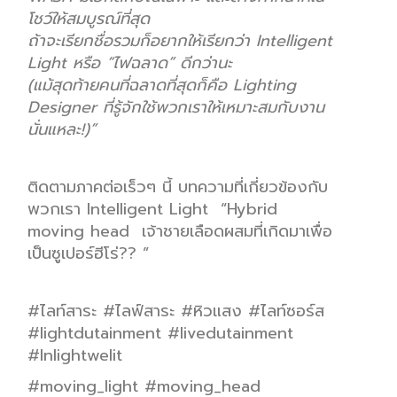
โชว์ให้สมบูรณ์ที่สุด
ถ้าจะเรียกชื่อรวมก็อยากให้เรียกว่า
Intelligent
Light
หรือ “ไฟฉลาด” ดีกว่าน
ะ
(
แม้สุดท้ายคนที่ฉลาดที่สุดก็คือ
Lighting
Designer
ที่รู้จักใช้พวกเราให้เหมาะสมกับงาน
นั่นแหละ!)
”
ติดตาม
ภาคต่อ
เร็วๆ
นี้
บทความที่
เกี่ยว
ข้อง
กับ
พวกเรา
I
ntelligent
L
ight
“
H
ybrid
moving
h
ead
เจ้าชาย
เลือดผสม
ที่
เกิดมา
เพื่อ
เป็น
ซู
เปอร์
ฮีโร่
??
”
#
ไลท์สาระ
#
ไลฟ์สาระ
#
หิวแสง
#
ไลท์ซอร์ส
#lightdutainment #livedutainment
#Inlightwelit
#moving_light #moving_head