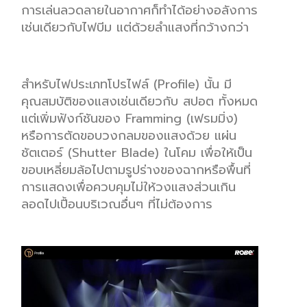
การเล่นลวดลายในอากาศก็ทำได้อย่างอลังการ
เช่นเดียวกับไฟบีม แต่ด้วยลำแสงที่กว้างกว่า
ส
ำหรั
บ
ไฟ
ประ
เภท
โ
ปร
ไ
ฟล
(Profile)
นั้
น
มี
ค
ณสม
บั
ติ
ของ
แส
งเช
่นเ
ดี
ยว
กับ
ส
ป
อต
ท
ั้งห
มด
แต่
เ
พิ่
ม
ฟังก์ชัน
ขอ
ง
Fr
am
min
g
(
เฟร
มม
ิ่ง
)
ห
รือก
าร
ตั
ด
ขอ
บวง
กล
ม
ของ
แ
สง
ด้
วย
แ
ผ
่น
ชั
ต
เ
ต
อร์
(
Shutter Blade
)
ใน
โ
คม
เพ
ื่อใ
ห้
เ
ป
็น
ขอ
บ
เหล
ี่ย
ม
ล
้อ
ไป
ตาม
ร
ูปร
่าง
ของ
ฉา
ก
หรือ
พื้น
ที่
ก
าร
แสด
ง
เ
พื่อ
ควบคุม
ไม
ให
วง
แสง
ส่
วนเ
กิน
ลอ
ดไ
ปเ
ป
อน
บร
ิเ
ว
ณ
อื่น
ๆ
ที่ไม่ต้องการ