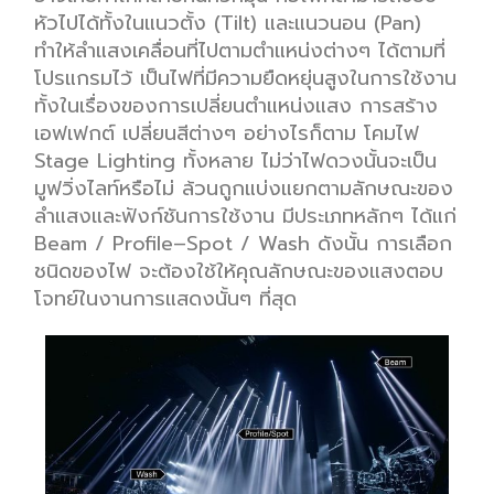
หัวไป
ได้ทั้งในแนวตั้ง (
Tilt)
และแนวนอน (
Pan)
ทำให้
ลำแสง
เคลื่อนที่
ไปตามตำแหน่งต่างๆ ได้
ตามที่
โปรแกรมไว้
เป็นไฟที่มีความยืดหยุ่นสูงในการใช้งาน
ทั้งในเรื่องของการเปลี่ยนตำแหน่งแสง การสร้าง
เอฟเฟก
ต์
เปลี่ยนสีต่างๆ อย่างไรก็ตาม
โคมไฟ
S
ta
g
e Lighting
ทั้งหลาย
ไม่ว่าไฟดวงนั้นจะ
เป็
น
ม
ูฟ
วิ่ง
ไลท์
หรือไม่
ล้วน
ถูก
แบ่งแยกตามลักษณะของ
ลำแสงและฟังก์ชันการใช้งาน
มี
ประเภท
หลักๆ
ได้แก่
Beam
/
Pro
file
–
Spot
/
Wash
ดังนั้น
การ
เลือก
ชนิด
ของไฟ
จะต้องใช้ให้
คุณ
ลักษณะของแสง
ตอบ
โจทย์
ในงานการแสดงนั้นๆ
ที่สุด