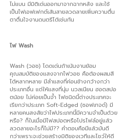
ไม่แบน
มีมิติ
เด่น
ออกมาจาก
ฉากหลัง
และ
ใช้
เป็นไฟ
เอฟเฟก
ต์
เส้นสายลวดลาย
เพิ่มความตื่น
ตาตื่นใจ
งานดนตรีได้เช่นกัน
ไฟ
Wash
Wash
(
วอช)
โด
ด
เด่นถ้าเน้นงานย้อม
ค
ุณสมบัติ
ของ
แสงจากไฟวอช คือ
ต้องผสมสี
ได้หลากหลาย
มี
ลำ
แสงที่
ค่อนข
้างกว้างกว่า
ประเภทอื่น
แต่ให้
แสงที่
นุ่ม
นวล
เนียน
ฮอ
ตส
ปอ
ตน้อย
ไม่ค่อยเป็น
จ้ำ
ไฟชนิดนี้
ต่างประเทศจะ
เรียกว่าประเภท
Soft
-Edged (
ซอฟ
เ
ท
จ
ด์
)
มี
หลายคนสงสัยว่า
ไฟประเภทนี้
มี
ความจำเป็น
ด้
วย
หรือ
?
ก็
ใน
เมื่อมีไฟ
สปอต
หรือ
โปรไ
ฟล์
อยู่แล้ว
ลวดล
า
ยอะไรก็ไม่มี
??
คำตอบคือ
มีแล้ว
มัน
ดี
กว่า
เพราะ
จะช่วย
สร้างมิติ
ของ
เวที
และ
โชว์
ให้
ดี