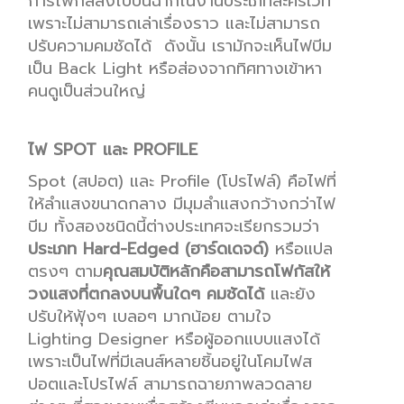
การ
โฟกัสลงไปบนฉากในงานประเภทละครเวที
เพราะไม่สามารถเล่าเรื่องราว และไม่สามารถ
ปรับความ
คม
ชัดได้
ดังนั้น เรามักจะเห็นไฟบีม
เป็น
Back Light
หรือส่องจากทิศทางเข้าหา
คนดูเป็นส่วนใหญ่
ไฟ
SPOT
และ
PROFILE
Spot (
สปอต) และ
Profile
(โปรไฟล์)
คือไฟที่
ให้ลำแสงขนาดกลาง มีมุมลำแสงกว้างกว่าไฟ
บีม ทั้งสองชนิดนี้ต่างประเทศจะเรียกรวมว่า
ประเภท
Hard-Edged (
ฮาร์ดเดจด์
)
หรือแปล
ตรงๆ
ตาม
คุณสมบัติหลักคือสามารถโฟกัสให้
วงแสงที่ตกลงบนพื้นใดๆ คมชัดได้
และยัง
ปรับให้ฟุ้งๆ
เบลอๆ มากน้อย ตามใจ
Lighting Designer
หรือผู้ออกแบบแสงได้
เพราะเป็นไฟที่มีเลนส์หลายชิ้นอยู่ในโคมไฟส
ปอตและโปรไฟล์
สามารถฉายภาพลวดลาย