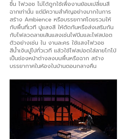
ขึ้น
ไฟวอช ไม่ได้
ถูกใช้
เ
พื่อ
งานย้อมเปลี่ยนสี
ฉาก
เท่านั้น แ
ต่มีความสำคัญอย่างมากในการ
สร้าง
Ambi
e
nce
หร
ือบ
รรย
กาศโดยรวมให้
กับพื้นที่เวที
ปู
แสง
สี
ให้ตัด
กันหรือส่งเสริมกัน
กับไฟลวดล
ายเส้นแสง
เช่นไฟบีมและไฟสปอต
ตัวอย่างเช่น
ใน
งานละค
ร
ใช้แสงไฟวอช
สีน้ำเงิน
ปูไป
ทั่ว
เวที
แล้วใช้ไฟ
สปอต
ใส่
ลายโกโบ้
เป็น
ช่องหน้าต่าง
ลงบนพ
ื้นหรือ
ฉาก
สร้าง
บรรยากาศ
ใน
ห้อง
ใน
บ้าน
ตอนกลางคืน