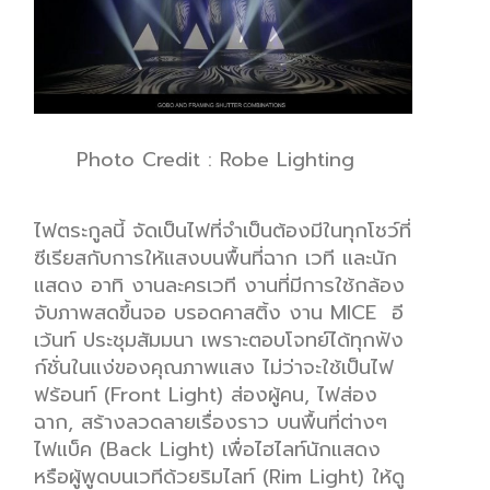
Photo C
redit :
Robe Lighting
ไฟ
ตร
ะกูล
นี้
จั
ด
เป็
น
ไฟ
ที่
จ
ำเป็
น
ต้อง
มี
ใน
ทุก
โช
ว์
ที่
ซ
ีเรี
ยส
ก
บการ
ให
แส
ง
บน
พื้นที่
ฉาก
เว
ที
และนัก
แสดง อาทิ งานละคร
เวที
งาน
ที่มีการใช้กล้อง
จับภาพสด
ขึ้นจอ
บรอด
คาส
ติ
้ง
งาน
MICE
อี
เว้นท์
ประชุมสัมมนา
เพราะ
ตอบโจท
ย์
ได้ทุก
ฟั
ง
ก
์ชั่น
ในแง่ของคุณภาพแสง ไม่ว
่าจะใช้เป็นไฟ
ฟร้อนท์
(
Front Light)
ส่อง
ผู้คน
,
ไฟส่อง
ฉาก
,
สร้าง
ลวดลาย
เรื่องราว
บนพื้นที่
ต่างๆ
ไฟ
แบ
็ค
(
Back Light)
เพื่อไฮ
ไลท์
นักแสดง
หรือ
ผู้พูดบนเวที
ด้วย
ริม
ไลท์
(
Rim Light)
ให้
ดู