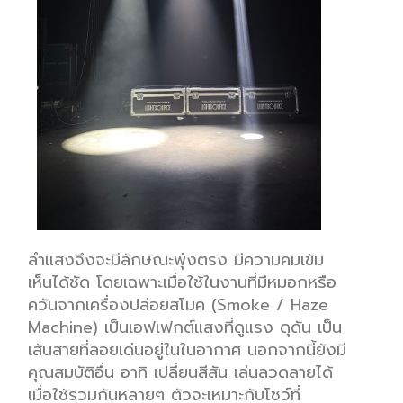
ลำแสงจึงจะมีลักษณะ
พุ่งตรง
มี
ความ
คม
เข้ม
เห็น
ได้
ชัด โดยเฉพาะเมื่อใช้
ในงานที่มีหมอกหรือ
ควันจากเครื่อง
ปล่อยสโมค (
Smoke / Haze
Machin
e
)
เป็น
เอฟเฟก
ต์แ
สงที่ดูแรง ดุดัน
เป็น
เส้นสาย
ที่ลอย
เด่นอยู่ในในอากาศ
นอกจากนี้ยังมี
คุณสมบัติอื่น
อาทิ เปลี่ยนสีสัน เล่นลวดลาย
ได้
เมื่อใช้รวมกันหลายๆ
ตัวจะ
เหมาะกับโชว์ที่