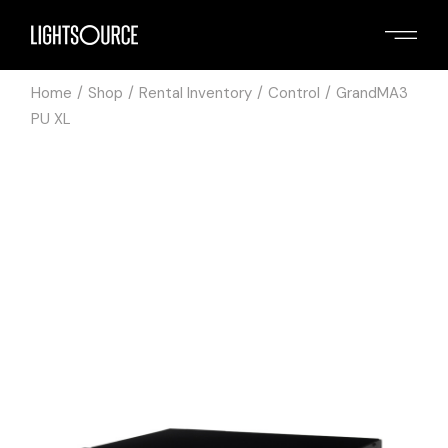
Home
Shop
Rental Inventory
Control
GrandMA3
PU XL