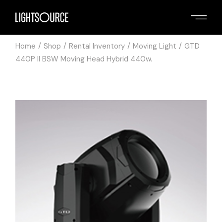
Home
Shop
Rental Inventory
Moving Light
GTD
440P II BSW Moving Head Hybrid 440w.