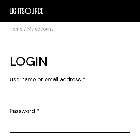
Skip
to
the
content
Home
My account
LOGIN
Required
Username or email address
*
Required
Password
*